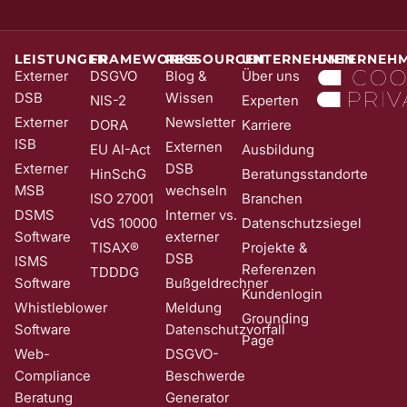
die Anmeldung wird erst mit Klick auf diesen Link aktiv. Dadurch
stellen wir sicher, dass kein Unbefugter Sie in unser Newsletter-
System eintragen kann. Sie können Ihre Einwilligung jederzeit mit
Wirkung für die Zukunft und ohne Angabe von Gründen widerrufen;
LEISTUNGEN
FRAMEWORKS
RESSOURCEN
UNTERNEHMEN
UNTERNEH
z. B. durch Klick auf den Abmeldelink am Ende jedes Newsletters.
Externer
DSGVO
Blog &
Über uns
Nähere Informationen zur Verarbeitung Ihrer Daten finden Sie in
DSB
Wissen
NIS-2
Experten
unserer
Date​​​​nschutzerklärung
.
Externer
Newsletter
DORA
Karriere
ISB
Externen
EU AI-Act
Ausbildung
Externer
DSB
HinSchG
Beratungsstandorte
MSB
wechseln
ISO 27001
Branchen
DSMS
Interner vs.
VdS 10000
Datenschutzsiegel
Software
externer
TISAX®
Projekte &
DSB
ISMS
Referenzen
TDDDG
Software
Bußgeldrechner
Kundenlogin
Whistleblower
Meldung
Grounding
Software
Datenschutzvorfall
Page
Web-
DSGVO-
Compliance
Beschwerde
Beratung
Generator