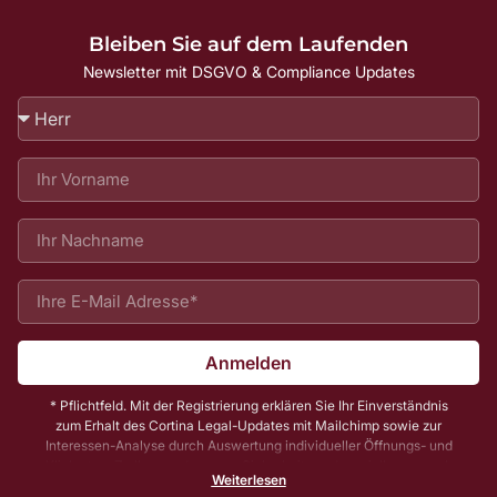
Bleiben Sie auf dem Laufenden
Newsletter mit DSGVO & Compliance Updates
Anmelden
* Pflichtfeld. Mit der Registrierung erklären Sie Ihr Einverständnis
zum Erhalt des Cortina Legal-Updates mit Mailchimp sowie zur
Interessen-Analyse durch Auswertung individueller Öffnungs- und
Klickraten. Zu Ihrer und unserer Sicherheit senden wir Ihnen vorab
Weiterlesen
noch eine E-Mail mit einem Bestätigungs-Link (sog. Double-Opt-In);