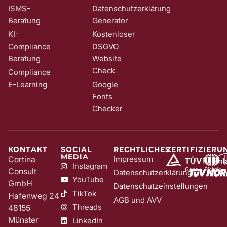
ISMS-
Datenschutzerklärung
Beratung
Generator
KI-
Kostenloser
Compliance
DSGVO
Beratung
Website
Check
Compliance
E-Learning
Google
Fonts
Checker
KONTAKT
SOCIAL
RECHTLICHES
ZERTIFIZIERU
MEDIA
Cortina
Impressum
Instagram
Consult
Datenschutzerklärung
YouTube
GmbH
Datenschutzeinstellungen
TikTok
Hafenweg 24
AGB und AVV
Threads
48155
Münster
LinkedIn