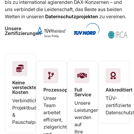
bis zu international agierenden DAX-Konzernen – und
uns verbindet die Leidenschaft, das Beste aus beiden
Welten in unseren
Daternschutzprojekten
zu vereinen.
Unsere
Zertifizierungen
Keine
versteckten
Prozessoptimierung
Full
Akkreditiert
Kosten
Service
Unser
TÜV-
Verbindliche
Unsere
Team
zertifizierte
Projektbudgets
Leistungen
arbeitet
Datenschutz
&
werden
effizient,
Pauschalpakete.
auf
zielgerichtet
Ihre
und