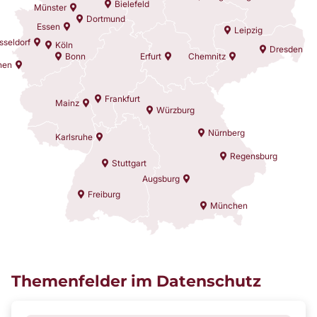
Bielefeld
Münster
Dortmund
Essen
Leipzig
sseldorf
Köln
Dresden
Bonn
Erfurt
Chemnitz
hen
Frankfurt
Mainz
Würzburg
Nürnberg
Karlsruhe
Regensburg
Stuttgart
Augsburg
Freiburg
München
Themenfelder im Datenschutz