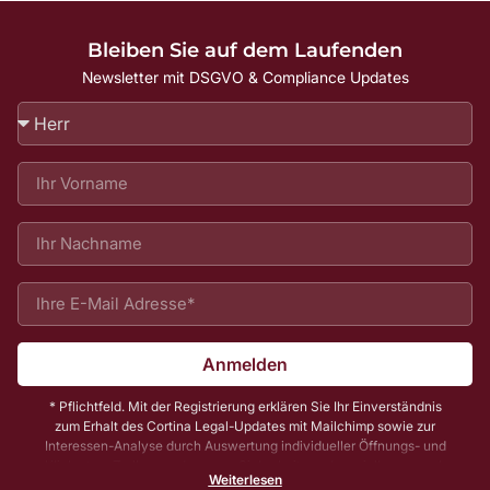
Bleiben Sie auf dem Laufenden
Newsletter mit DSGVO & Compliance Updates
Anmelden
* Pflichtfeld. Mit der Registrierung erklären Sie Ihr Einverständnis
zum Erhalt des Cortina Legal-Updates mit Mailchimp sowie zur
Interessen-Analyse durch Auswertung individueller Öffnungs- und
Klickraten. Zu Ihrer und unserer Sicherheit senden wir Ihnen vorab
Weiterlesen
noch eine E-Mail mit einem Bestätigungs-Link (sog. Double-Opt-In);