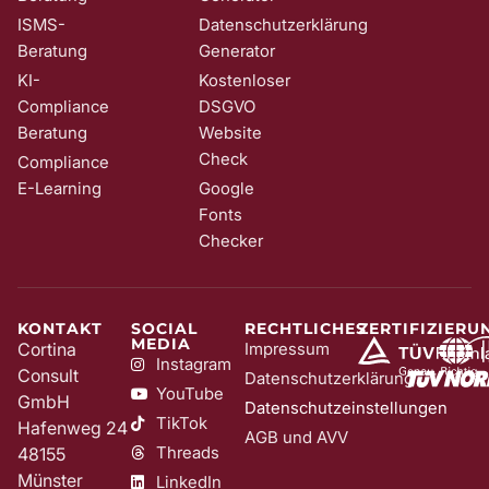
ISMS-
Datenschutzerklärung
Beratung
Generator
KI-
Kostenloser
Compliance
DSGVO
Beratung
Website
Check
Compliance
E-Learning
Google
Fonts
Checker
KONTAKT
SOCIAL
RECHTLICHES
ZERTIFIZIERU
MEDIA
Cortina
Impressum
Instagram
Consult
Datenschutzerklärung
YouTube
GmbH
Datenschutzeinstellungen
TikTok
Hafenweg 24
AGB und AVV
Threads
48155
Münster
LinkedIn