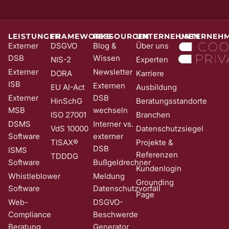
die Anmeldung wird erst mit Klick auf diesen Link aktiv. Dadurch
stellen wir sicher, dass kein Unbefugter Sie in unser Newsletter-
System eintragen kann. Sie können Ihre Einwilligung jederzeit mit
Wirkung für die Zukunft und ohne Angabe von Gründen widerrufen;
LEISTUNGEN
FRAMEWORKS
RESSOURCEN
UNTERNEHMEN
UNTERNEH
z. B. durch Klick auf den Abmeldelink am Ende jedes Newsletters.
Externer
DSGVO
Blog &
Über uns
Nähere Informationen zur Verarbeitung Ihrer Daten finden Sie in
DSB
Wissen
NIS-2
Experten
unserer
Date​​​​nschutzerklärung
.
Externer
Newsletter
DORA
Karriere
ISB
Externen
EU AI-Act
Ausbildung
Externer
DSB
HinSchG
Beratungsstandorte
MSB
wechseln
ISO 27001
Branchen
DSMS
Interner vs.
VdS 10000
Datenschutzsiegel
Software
externer
TISAX®
Projekte &
DSB
ISMS
Referenzen
TDDDG
Software
Bußgeldrechner
Kundenlogin
Whistleblower
Meldung
Grounding
Software
Datenschutzvorfall
Page
Web-
DSGVO-
Compliance
Beschwerde
Beratung
Generator