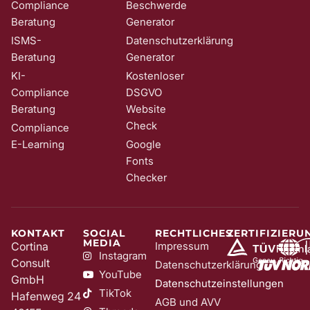
Compliance
Beschwerde
Beratung
Generator
ISMS-
Datenschutzerklärung
Beratung
Generator
KI-
Kostenloser
Compliance
DSGVO
Beratung
Website
Check
Compliance
E-Learning
Google
Fonts
Checker
KONTAKT
SOCIAL
RECHTLICHES
ZERTIFIZIERU
MEDIA
Cortina
Impressum
Instagram
Consult
Datenschutzerklärung
YouTube
GmbH
Datenschutzeinstellungen
TikTok
Hafenweg 24
AGB und AVV