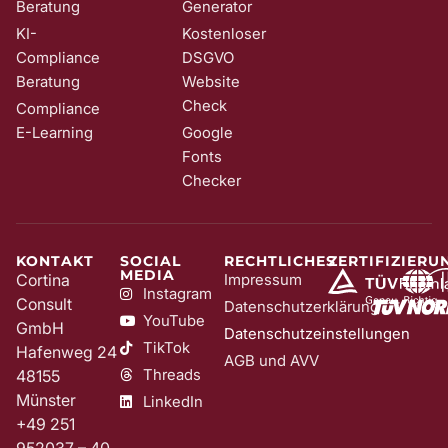
Beratung
Generator
KI-
Kostenloser
Compliance
DSGVO
Beratung
Website
Check
Compliance
E-Learning
Google
Fonts
Checker
KONTAKT
SOCIAL
RECHTLICHES
ZERTIFIZIERU
MEDIA
Cortina
Impressum
Instagram
Consult
Datenschutzerklärung
YouTube
GmbH
Datenschutzeinstellungen
TikTok
Hafenweg 24
AGB und AVV
Threads
48155
Münster
LinkedIn
+49 251
952037 – 40