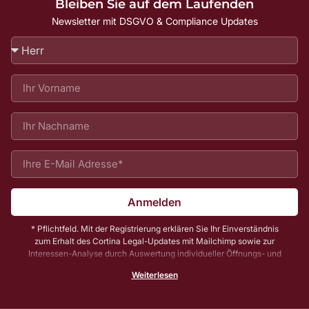
Bleiben Sie auf dem Laufenden
Newsletter mit DSGVO & Compliance Updates
Anmelden
* Pflichtfeld. Mit der Registrierung erklären Sie Ihr Einverständnis
zum Erhalt des Cortina Legal-Updates mit Mailchimp sowie zur
Interessen-Analyse durch Auswertung individueller Öffnungs- und
Klickraten. Zu Ihrer und unserer Sicherheit senden wir Ihnen vorab
Weiterlesen
noch eine E-Mail mit einem Bestätigungs-Link (sog. Double-Opt-In);
die Anmeldung wird erst mit Klick auf diesen Link aktiv. Dadurch
stellen wir sicher, dass kein Unbefugter Sie in unser Newsletter-