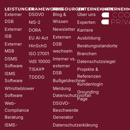
System eintragen kann. Sie können Ihre Einwilligung jederzeit mit
Wirkung für die Zukunft und ohne Angabe von Gründen widerrufen;
LEISTUNGEN
FRAMEWORKS
RESSOURCEN
UNTERNEHMEN
UNTERNEH
z. B. durch Klick auf den Abmeldelink am Ende jedes Newsletters.
Externer
DSGVO
Blog &
Über uns
Nähere Informationen zur Verarbeitung Ihrer Daten finden Sie in
DSB
Wissen
NIS-2
Experten
unserer
Date​​​​nschutzerklärung
.
Externer
Newsletter
DORA
Karriere
ISB
Externen
EU AI-Act
Ausbildung
Externer
DSB
HinSchG
Beratungsstandorte
MSB
wechseln
ISO 27001
Branchen
DSMS
Interner vs.
VdS 10000
Datenschutzsiegel
Software
externer
TISAX®
Projekte &
DSB
ISMS
Referenzen
TDDDG
Software
Bußgeldrechner
Kundenlogin
Whistleblower
Meldung
Grounding
Software
Datenschutzvorfall
Page
Web-
DSGVO-
Compliance
Beschwerde
Beratung
Generator
ISMS-
Datenschutzerklärung