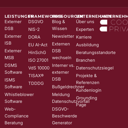
stellen wir sicher, dass kein Unbefugter Sie in unser Newsletter-
System eintragen kann. Sie können Ihre Einwilligung jederzeit mit
Wirkung für die Zukunft und ohne Angabe von Gründen widerrufen;
LEISTUNGEN
FRAMEWORKS
RESSOURCEN
UNTERNEHMEN
UNTERNEH
z. B. durch Klick auf den Abmeldelink am Ende jedes Newsletters.
Externer
DSGVO
Blog &
Über uns
Nähere Informationen zur Verarbeitung Ihrer Daten finden Sie in
DSB
Wissen
NIS-2
Experten
unserer
Date​​​​nschutzerklärung
.
Externer
Newsletter
DORA
Karriere
ISB
Externen
EU AI-Act
Ausbildung
Externer
DSB
HinSchG
Beratungsstandorte
MSB
wechseln
ISO 27001
Branchen
DSMS
Interner vs.
VdS 10000
Datenschutzsiegel
Software
externer
TISAX®
Projekte &
DSB
ISMS
Referenzen
TDDDG
Software
Bußgeldrechner
Kundenlogin
Whistleblower
Meldung
Grounding
Software
Datenschutzvorfall
Page
Web-
DSGVO-
Compliance
Beschwerde
Beratung
Generator