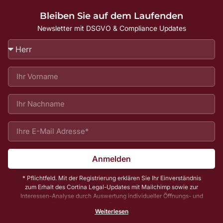
Bleiben Sie auf dem Laufenden
Newsletter mit DSGVO & Compliance Updates
Anmelden
* Pflichtfeld. Mit der Registrierung erklären Sie Ihr Einverständnis
zum Erhalt des Cortina Legal-Updates mit Mailchimp sowie zur
Interessen-Analyse durch Auswertung individueller Öffnungs- und
Klickraten. Zu Ihrer und unserer Sicherheit senden wir Ihnen vorab
Weiterlesen
noch eine E-Mail mit einem Bestätigungs-Link (sog. Double-Opt-In);
die Anmeldung wird erst mit Klick auf diesen Link aktiv. Dadurch