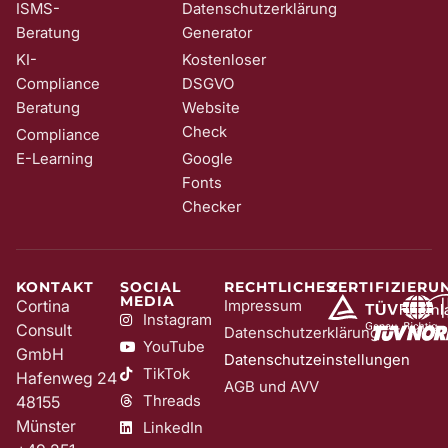
ISMS-
Datenschutzerklärung
Beratung
Generator
KI-
Kostenloser
Compliance
DSGVO
Beratung
Website
Check
Compliance
E-Learning
Google
Fonts
Checker
KONTAKT
SOCIAL
RECHTLICHES
ZERTIFIZIERU
MEDIA
Cortina
Impressum
Instagram
Consult
Datenschutzerklärung
YouTube
GmbH
Datenschutzeinstellungen
TikTok
Hafenweg 24
AGB und AVV
Threads
48155
Münster
LinkedIn