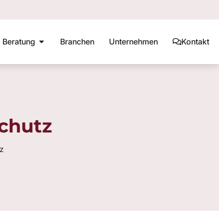
Beratung
Branchen
Unternehmen
Kontakt
g
DSMS
Datenschutz Schulungen
DSB Checkliste
Datenschutzaudit
chutz
tz