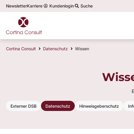
Newsletter
Karriere
Kundenlogin
Suche
Top-Themen im Datenschutz:
Cortina Consult
Datenschutz
Wissen
Wiss
E
Externer DSB
Datenschutz
Hinweisgeberschutz
Inf