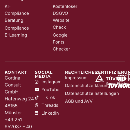
KI-
Kostenloser
Compliance
DSGVO
Beratung
Website
Check
Compliance
E-Learning
Google
Fonts
Checker
KONTAKT
SOCIAL
RECHTLICHES
ZERTIFIZIERU
MEDIA
Cortina
Impressum
Instagram
Consult
Datenschutzerklärung
YouTube
GmbH
Datenschutzeinstellungen
TikTok
Hafenweg 24
AGB und AVV
Threads
48155
Münster
LinkedIn
+49 251
952037 – 40