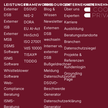
Wirkung für die Zukunft und ohne Angabe von Gründen widerrufen;
LEISTUNGEN
FRAMEWORKS
RESSOURCEN
UNTERNEHMEN
UNTERNEH
z. B. durch Klick auf den Abmeldelink am Ende jedes Newsletters.
Externer
DSGVO
Blog &
Über uns
Nähere Informationen zur Verarbeitung Ihrer Daten finden Sie in
DSB
Wissen
NIS-2
Experten
unserer
Date​​​​nschutzerklärung
.
Externer
Newsletter
DORA
Karriere
ISB
Externen
EU AI-Act
Ausbildung
Externer
DSB
HinSchG
Beratungsstandorte
MSB
wechseln
ISO 27001
Branchen
DSMS
Interner vs.
VdS 10000
Datenschutzsiegel
Software
externer
TISAX®
Projekte &
DSB
ISMS
Referenzen
TDDDG
Software
Bußgeldrechner
Kundenlogin
Whistleblower
Meldung
Grounding
Software
Datenschutzvorfall
Page
Web-
DSGVO-
Compliance
Beschwerde
Beratung
Generator
ISMS-
Datenschutzerklärung
Beratung
Generator