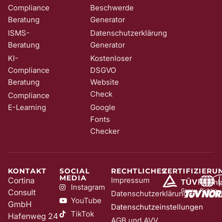
Compliance
Beschwerde
Beratung
Generator
ISMS-
Datenschutzerklärung
Beratung
Generator
KI-
Kostenloser
Compliance
DSGVO
Beratung
Website
Check
Compliance
E-Learning
Google
Fonts
Checker
KONTAKT
SOCIAL
RECHTLICHES
ZERTIFIZIERU
MEDIA
Cortina
Impressum
Instagram
Consult
Datenschutzerklärung
YouTube
GmbH
Datenschutzeinstellungen
TikTok
Hafenweg 24
AGB und AVV