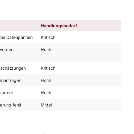
Handlungsbedarf
 bei Datenpannen
Kritisch
werden
Hoch
inschätzungen
Kritisch
enanfragen
Hoch
partner
Hoch
ierung fehlt
Mittel