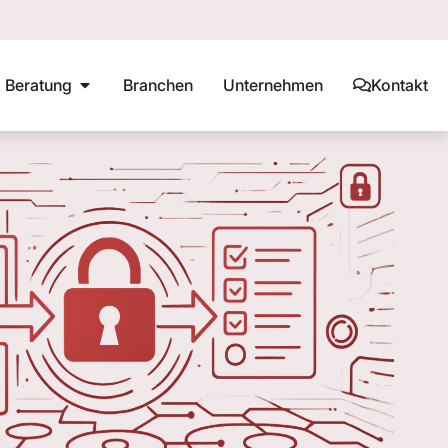
Beratung
Branchen
Unternehmen
Kontakt
g
DSMS
Datenschutz Schulungen
DSB Checkliste
Datenschutzaudit