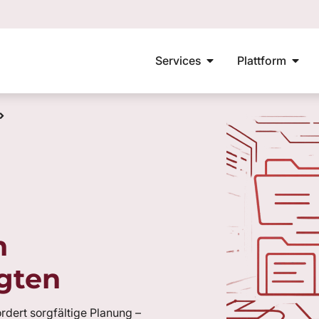
Services
Plattform
Externer DSB
DSB Wechseln
Datenschutzberatun
n
gten
rdert sorgfältige Planung –