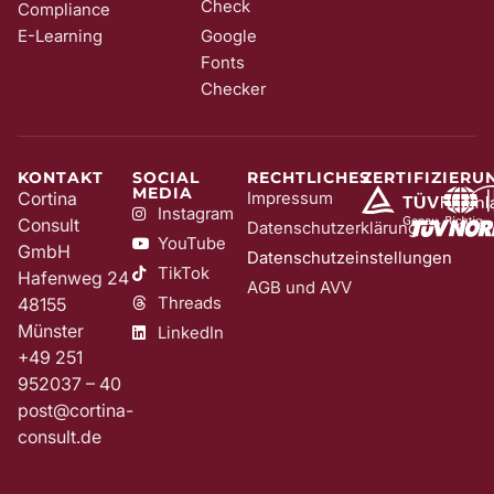
Check
Compliance
E-Learning
Google
Fonts
Checker
KONTAKT
SOCIAL
RECHTLICHES
ZERTIFIZIERU
MEDIA
Cortina
Impressum
Instagram
Consult
Datenschutzerklärung
YouTube
GmbH
Datenschutzeinstellungen
TikTok
Hafenweg 24
AGB und AVV
Threads
48155
Münster
LinkedIn
+49 251
952037 – 40
post@cortina-
consult.de