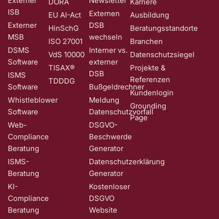
Externer
Newsletter
DORA
Karriere
ISB
Externen
EU AI-Act
Ausbildung
Externer
DSB
HinSchG
Beratungsstandorte
MSB
wechseln
ISO 27001
Branchen
DSMS
Interner vs.
VdS 10000
Datenschutzsiegel
Software
externer
TISAX®
Projekte &
DSB
ISMS
Referenzen
TDDDG
Software
Bußgeldrechner
Kundenlogin
Whistleblower
Meldung
Grounding
Software
Datenschutzvorfall
Page
Web-
DSGVO-
Compliance
Beschwerde
Beratung
Generator
ISMS-
Datenschutzerklärung
Beratung
Generator
KI-
Kostenloser
Compliance
DSGVO
Beratung
Website