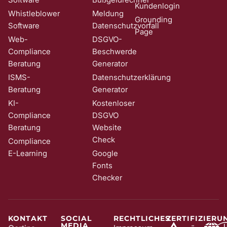
Kundenlogin
Whistleblower
Meldung
Grounding
Software
Datenschutzvorfall
Page
Web-
DSGVO-
Compliance
Beschwerde
Beratung
Generator
ISMS-
Datenschutzerklärung
Beratung
Generator
KI-
Kostenloser
Compliance
DSGVO
Beratung
Website
Check
Compliance
E-Learning
Google
Fonts
Checker
KONTAKT
SOCIAL
RECHTLICHES
ZERTIFIZIERU
MEDIA