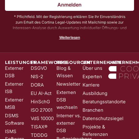
Anmelden
* Pflichtfeld. Mit der Registrierung erklären Sie Ihr Einverständnis
zum Erhalt des Cortina Legal-Updates mit Mailchimp sowie zur
Interessen-Analyse durch Auswertung individueller Öffnungs- und
Klickraten. Zu Ihrer und unserer Sicherheit senden wir Ihnen vorab
Weiterlesen
noch eine E-Mail mit einem Bestätigungs-Link (sog. Double-Opt-In);
die Anmeldung wird erst mit Klick auf diesen Link aktiv. Dadurch
stellen wir sicher, dass kein Unbefugter Sie in unser Newsletter-
System eintragen kann. Sie können Ihre Einwilligung jederzeit mit
Wirkung für die Zukunft und ohne Angabe von Gründen widerrufen;
LEISTUNGEN
FRAMEWORKS
RESSOURCEN
UNTERNEHMEN
UNTERNEH
z. B. durch Klick auf den Abmeldelink am Ende jedes Newsletters.
Externer
DSGVO
Blog &
Über uns
Nähere Informationen zur Verarbeitung Ihrer Daten finden Sie in
DSB
Wissen
NIS-2
Experten
unserer
Date​​​​nschutzerklärung
.
Externer
Newsletter
DORA
Karriere
ISB
Externen
EU AI-Act
Ausbildung
Externer
DSB
HinSchG
Beratungsstandorte
MSB
wechseln
ISO 27001
Branchen
DSMS
Interner vs.
VdS 10000
Datenschutzsiegel
Software
externer
TISAX®
Projekte &
DSB
ISMS
Referenzen
TDDDG
Software
Bußgeldrechner