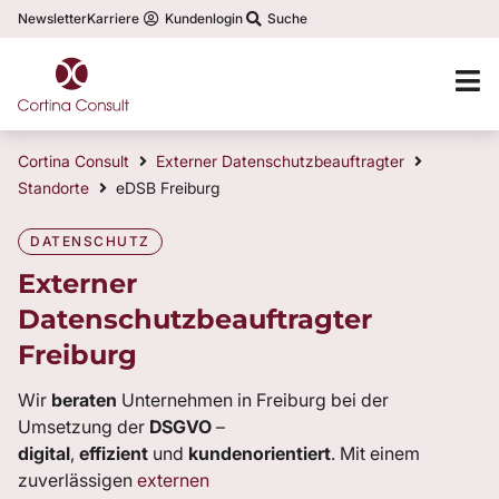
Newsletter
Karriere
Kundenlogin
Suche
Cortina Consult
Externer Datenschutzbeauftragter
Standorte
eDSB Freiburg
DATENSCHUTZ
Externer
Datenschutzbeauftragter
Freiburg
Wir
beraten
Unternehmen in Freiburg bei der
Umsetzung der
DSGVO
–
digital
,
effizient
und
kundenorientiert
. Mit einem
zuverlässigen
externen