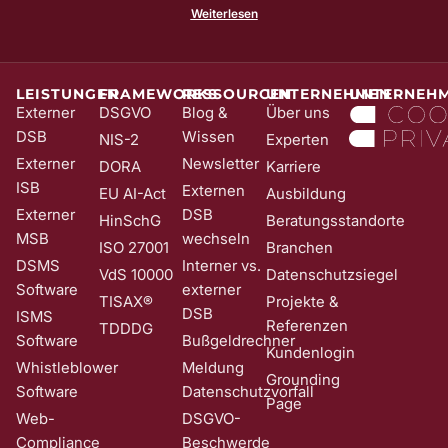
Klickraten. Zu Ihrer und unserer Sicherheit senden wir Ihnen vorab
Weiterlesen
noch eine E-Mail mit einem Bestätigungs-Link (sog. Double-Opt-In);
die Anmeldung wird erst mit Klick auf diesen Link aktiv. Dadurch
stellen wir sicher, dass kein Unbefugter Sie in unser Newsletter-
System eintragen kann. Sie können Ihre Einwilligung jederzeit mit
Wirkung für die Zukunft und ohne Angabe von Gründen widerrufen;
LEISTUNGEN
FRAMEWORKS
RESSOURCEN
UNTERNEHMEN
UNTERNEH
z. B. durch Klick auf den Abmeldelink am Ende jedes Newsletters.
Externer
DSGVO
Blog &
Über uns
Nähere Informationen zur Verarbeitung Ihrer Daten finden Sie in
DSB
Wissen
NIS-2
Experten
unserer
Date​​​​nschutzerklärung
.
Externer
Newsletter
DORA
Karriere
ISB
Externen
EU AI-Act
Ausbildung
Externer
DSB
HinSchG
Beratungsstandorte
MSB
wechseln
ISO 27001
Branchen
DSMS
Interner vs.
VdS 10000
Datenschutzsiegel
Software
externer
TISAX®
Projekte &
DSB
ISMS
Referenzen
TDDDG
Software
Bußgeldrechner
Kundenlogin
Whistleblower
Meldung
Grounding
Software
Datenschutzvorfall
Page
Web-
DSGVO-
Compliance
Beschwerde