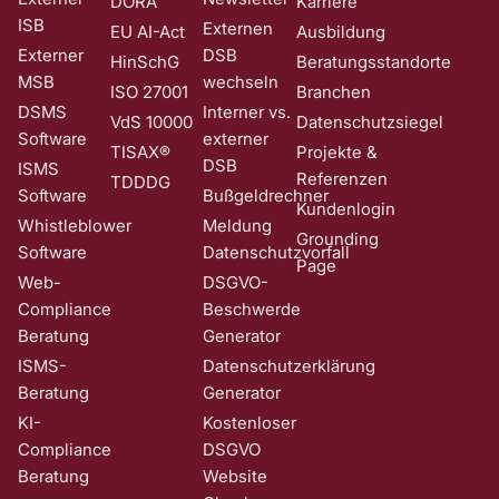
DORA
Karriere
ISB
Externen
EU AI-Act
Ausbildung
Externer
DSB
HinSchG
Beratungsstandorte
MSB
wechseln
ISO 27001
Branchen
DSMS
Interner vs.
VdS 10000
Datenschutzsiegel
Software
externer
TISAX®
Projekte &
DSB
ISMS
Referenzen
TDDDG
Software
Bußgeldrechner
Kundenlogin
Whistleblower
Meldung
Grounding
Software
Datenschutzvorfall
Page
Web-
DSGVO-
Compliance
Beschwerde
Beratung
Generator
ISMS-
Datenschutzerklärung
Beratung
Generator
KI-
Kostenloser
Compliance
DSGVO
Beratung
Website