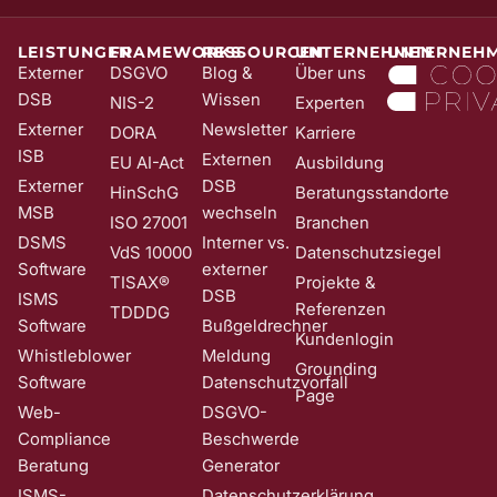
stellen wir sicher, dass kein Unbefugter Sie in unser Newsletter-
System eintragen kann. Sie können Ihre Einwilligung jederzeit mit
Wirkung für die Zukunft und ohne Angabe von Gründen widerrufen;
LEISTUNGEN
FRAMEWORKS
RESSOURCEN
UNTERNEHMEN
UNTERNEH
z. B. durch Klick auf den Abmeldelink am Ende jedes Newsletters.
Externer
DSGVO
Blog &
Über uns
Nähere Informationen zur Verarbeitung Ihrer Daten finden Sie in
DSB
Wissen
NIS-2
Experten
unserer
Date​​​​nschutzerklärung
.
Externer
Newsletter
DORA
Karriere
ISB
Externen
EU AI-Act
Ausbildung
Externer
DSB
HinSchG
Beratungsstandorte
MSB
wechseln
ISO 27001
Branchen
DSMS
Interner vs.
VdS 10000
Datenschutzsiegel
Software
externer
TISAX®
Projekte &
DSB
ISMS
Referenzen
TDDDG
Software
Bußgeldrechner
Kundenlogin
Whistleblower
Meldung
Grounding
Software
Datenschutzvorfall
Page
Web-
DSGVO-
Compliance
Beschwerde
Beratung
Generator
ISMS-
Datenschutzerklärung