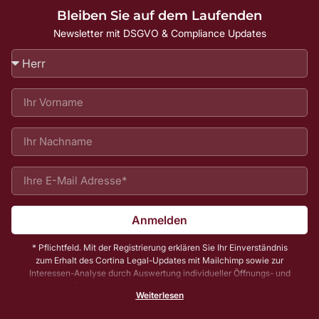
Bleiben Sie auf dem Laufenden
Newsletter mit DSGVO & Compliance Updates
Anmelden
* Pflichtfeld. Mit der Registrierung erklären Sie Ihr Einverständnis
zum Erhalt des Cortina Legal-Updates mit Mailchimp sowie zur
Interessen-Analyse durch Auswertung individueller Öffnungs- und
Klickraten. Zu Ihrer und unserer Sicherheit senden wir Ihnen vorab
Weiterlesen
noch eine E-Mail mit einem Bestätigungs-Link (sog. Double-Opt-In);
die Anmeldung wird erst mit Klick auf diesen Link aktiv. Dadurch