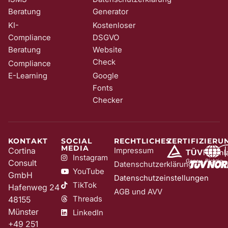
Beratung
Generator
KI-
Kostenloser
Compliance
DSGVO
Beratung
Website
Check
Compliance
E-Learning
Google
Fonts
Checker
KONTAKT
SOCIAL
RECHTLICHES
ZERTIFIZIERU
MEDIA
Cortina
Impressum
Instagram
Consult
Datenschutzerklärung
YouTube
GmbH
Datenschutzeinstellungen
TikTok
Hafenweg 24
AGB und AVV
Threads
48155
Münster
LinkedIn
+49 251