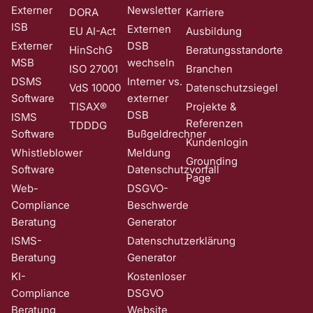
Externer
Newsletter
DORA
Karriere
ISB
Externen
EU AI-Act
Ausbildung
Externer
DSB
HinSchG
Beratungsstandorte
MSB
wechseln
ISO 27001
Branchen
DSMS
Interner vs.
VdS 10000
Datenschutzsiegel
Software
externer
TISAX®
Projekte &
DSB
ISMS
Referenzen
TDDDG
Software
Bußgeldrechner
Kundenlogin
Whistleblower
Meldung
Grounding
Software
Datenschutzvorfall
Page
Web-
DSGVO-
Compliance
Beschwerde
Beratung
Generator
ISMS-
Datenschutzerklärung
Beratung
Generator
KI-
Kostenloser
Compliance
DSGVO
Beratung
Website