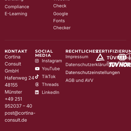
Check
Compliance
E-Learning
Google
Fonts
Checker
KONTAKT
SOCIAL
RECHTLICHES
ZERTIFIZIERU
MEDIA
Cortina
Impressum
Instagram
Consult
Datenschutzerklärung
YouTube
GmbH
Datenschutzeinstellungen
TikTok
Hafenweg 24
AGB und AVV
Threads
48155
Münster
LinkedIn
+49 251
952037 – 40
post@cortina-
consult.de