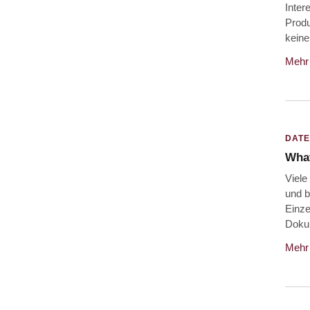
Inter
Produ
keine
Mehr 
DAT
Wha
Viel
und b
Einze
Doku
Mehr 