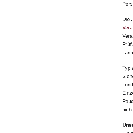
Pers
Die 
Verar
Vera
Prüf
kann
Typi
Sich
kund
Einze
Paus
nicht
Uns