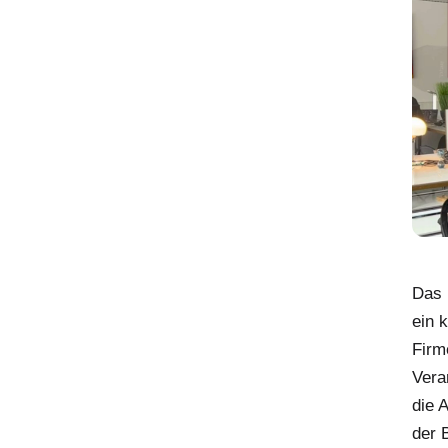
Das 
ein 
Firm
Verar
die 
der 