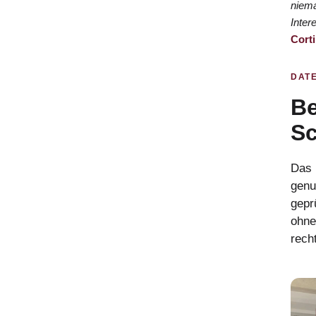
niema
Inter
Cort
DAT
Be
Sc
Das b
genu
gepr
ohne
recht