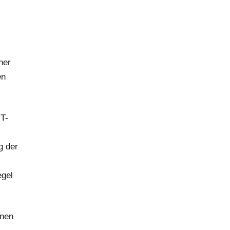
ner
en
IT-
g der
egel
enen