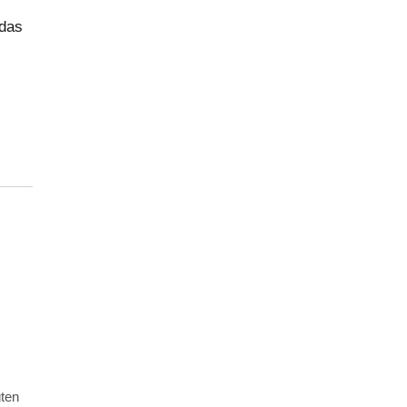
 das
gten