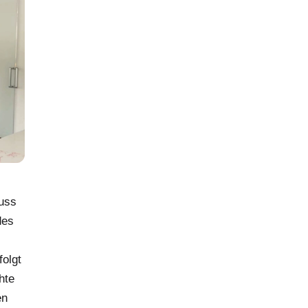
uss
des
folgt
hte
en