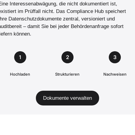
Eine Interessenabwägung, die nicht dokumentiert ist,
existiert im Prüffall nicht. Das Compliance Hub speichert
Ihre Datenschutz­dokumente zentral, versioniert und
auditbereit – damit Sie bei jeder Behörden­anfrage sofort
liefern können.
1
2
3
Hochladen
Strukturieren
Nachweisen
Dokumente verwalten