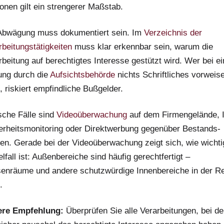
onen gilt ein strengerer Maßstab.
Abwägung muss dokumentiert sein. Im
Verzeichnis der
beitungs­tätigkeiten
muss klar erkennbar sein, warum die
rbeitung auf berechtigtes Interesse gestützt wird. Wer bei ei
ung durch die
Aufsichts­behörde
nichts Schriftliches vorweis
, riskiert empfindliche Bußgelder.
sche Fälle sind
Video­überwachung
auf dem Firmen­gelände, 
erheits­monitoring oder Direkt­werbung gegenüber Bestands­
en. Gerade bei der Video­überwachung zeigt sich, wie wichti
lfall ist: Außenbereiche sind häufig gerechtfertigt –
enräume und andere schutz­würdige Innenbereiche in der R
.
ere Empfehlung:
Überprüfen Sie alle Verarbeitungen, bei d