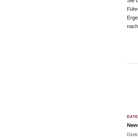
Sie 
Führ
Erge
nach
DAT
News
Direk