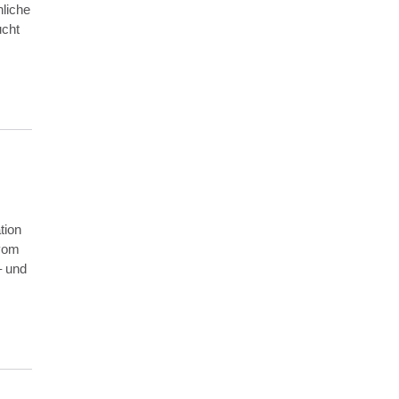
liche
ucht
tion
 vom
– und