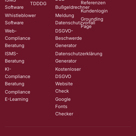
Referenzen
TDDDG
Software
Bußgeldrechner
Kundenlogin
Whistleblower
Meldung
Grounding
Software
Datenschutzvorfall
Page
Web-
DSGVO-
Compliance
Beschwerde
Beratung
Generator
ISMS-
Datenschutzerklärung
Beratung
Generator
KI-
Kostenloser
Compliance
DSGVO
Beratung
Website
Check
Compliance
E-Learning
Google
Fonts
Checker