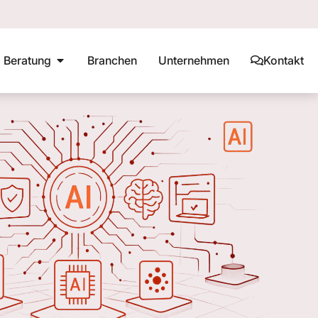
Beratung
Branchen
Unternehmen
Kontakt
KI-Audit
KI-Schulung
KI im Unternehmen umsetzen
KI-MIG
AI in HR