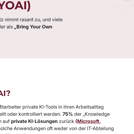
YOAI)
tz nimmt rasant zu, und viele
der als
„Bring
Your
Own
AI?
arbeiter private KI-Tools in ihren Arbeitsalltag
lt oder kontrolliert werden.
75%
der „Knowledge
n auf
private KI-Lösungen
zurück
(Microsoft,
solche Anwendungen oft weder von der IT-Abteilung