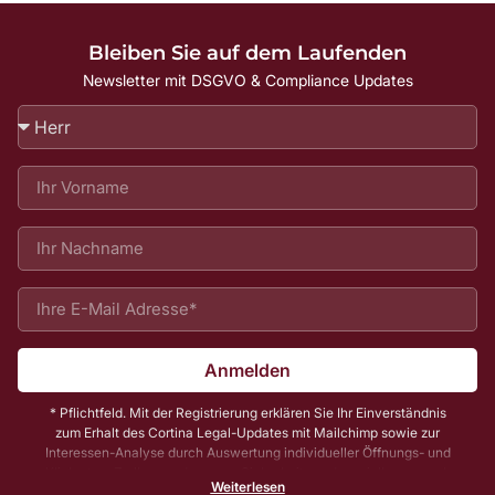
Bleiben Sie auf dem Laufenden
Newsletter mit DSGVO & Compliance Updates
Anmelden
* Pflichtfeld. Mit der Registrierung erklären Sie Ihr Einverständnis
zum Erhalt des Cortina Legal-Updates mit Mailchimp sowie zur
Interessen-Analyse durch Auswertung individueller Öffnungs- und
Klickraten. Zu Ihrer und unserer Sicherheit senden wir Ihnen vorab
Weiterlesen
noch eine E-Mail mit einem Bestätigungs-Link (sog. Double-Opt-In);