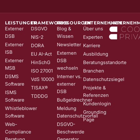
die Anmeldung wird erst mit Klick auf diesen Link aktiv. Dadurch
stellen wir sicher, dass kein Unbefugter Sie in unser Newsletter-
System eintragen kann. Sie können Ihre Einwilligung jederzeit mit
Wirkung für die Zukunft und ohne Angabe von Gründen widerrufen;
LEISTUNGEN
FRAMEWORKS
RESSOURCEN
UNTERNEHMEN
UNTERNEH
z. B. durch Klick auf den Abmeldelink am Ende jedes Newsletters.
Externer
DSGVO
Blog &
Über uns
Nähere Informationen zur Verarbeitung Ihrer Daten finden Sie in
DSB
Wissen
NIS-2
Experten
unserer
Date​​​​nschutzerklärung
.
Externer
Newsletter
DORA
Karriere
ISB
Externen
EU AI-Act
Ausbildung
Externer
DSB
HinSchG
Beratungsstandorte
MSB
wechseln
ISO 27001
Branchen
DSMS
Interner vs.
VdS 10000
Datenschutzsiegel
Software
externer
TISAX®
Projekte &
DSB
ISMS
Referenzen
TDDDG
Software
Bußgeldrechner
Kundenlogin
Whistleblower
Meldung
Grounding
Software
Datenschutzvorfall
Page
Web-
DSGVO-
Compliance
Beschwerde
Beratung
Generator