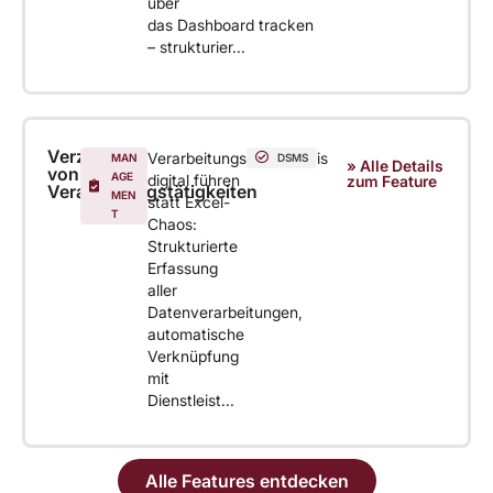
über
das Dashboard tracken
– strukturier...
Verzeichnis
Verarbeitungsverzeichnis
MAN
DSMS
» Alle Details
von
AGE
digital führen
zum Feature
Verarbeitungstätigkeiten
MEN
statt Excel-
T
Chaos:
Strukturierte
Erfassung
aller
Datenverarbeitungen,
automatische
Verknüpfung
mit
Dienstleist...
Alle Features entdecken