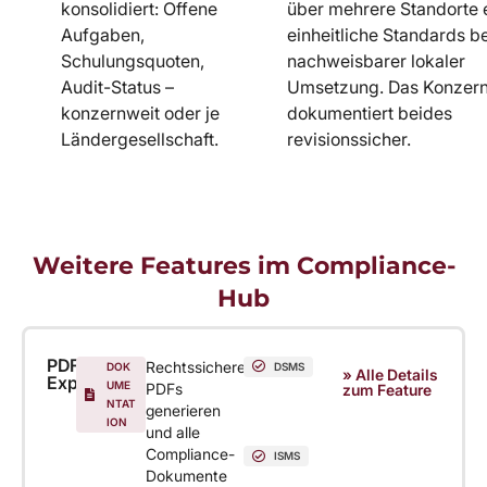
konsolidiert: Offene
über mehrere Standorte 
Aufgaben,
einheitliche Standards be
Schulungsquoten,
nachweisbarer lokaler
Audit-Status –
Umsetzung. Das Konzer
konzernweit oder je
dokumentiert beides
Ländergesellschaft.
revisionssicher.
Weitere Features im Compliance-
Hub
PDF-
Rechtssichere
DOK
DSMS
» Alle Details
Exporte
UME
PDFs
zum Feature
NTAT
generieren
ION
und alle
Compliance-
ISMS
Dokumente