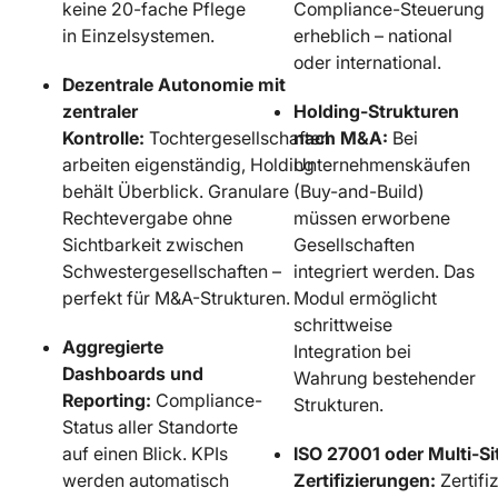
keine 20-fache Pflege
Compliance-Steuerung
in Einzelsystemen.
erheblich – national
oder international.
Dezentrale Autonomie mit
zentraler
Holding-Strukturen
Kontrolle:
Tochtergesellschaften
nach M&A:
Bei
arbeiten eigenständig, Holding
Unternehmenskäufen
behält Überblick. Granulare
(Buy-and-Build)
Rechtevergabe ohne
müssen erworbene
Sichtbarkeit zwischen
Gesellschaften
Schwestergesellschaften –
integriert werden. Das
perfekt für M&A-Strukturen.
Modul ermöglicht
schrittweise
Aggregierte
Integration bei
Dashboards und
Wahrung bestehender
Reporting:
Compliance-
Strukturen.
Status aller Standorte
auf einen Blick. KPIs
ISO 27001 oder Multi-Si
werden automatisch
Zertifizierungen:
Zertifi