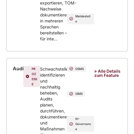
exportieren, TOM-
Nachweise
dokumentieren und
Meldestell
in mehreren
e
Sprachen
bereitstellen –
für inte...
Audit
Schwachstellen
PR
DSMS
» Alle Details
OZ
identifizieren
zum Feature
ESS
und
E
nachhaltig
beheben,
ISMS
Audits
planen,
durchführen,
dokumentieren
KI-
und
Governanc
Maßnahmen
e