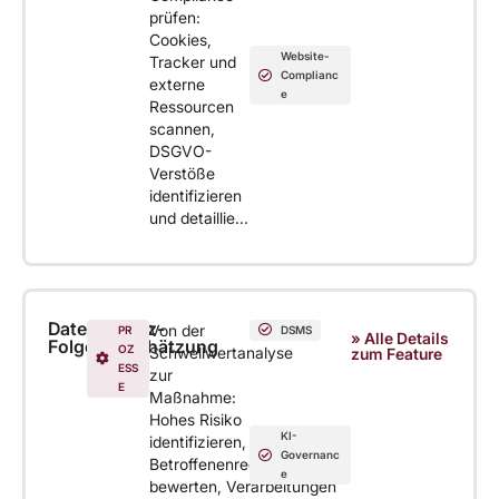
prüfen:
Cookies,
Website-
Tracker und
Complianc
externe
e
Ressourcen
scannen,
DSGVO-
Verstöße
identifizieren
und detaillie...
Datenschutz-
Von der
PR
DSMS
» Alle Details
Folgenabschätzung
OZ
Schwellwertanalyse
zum Feature
ESS
zur
E
Maßnahme:
Hohes Risiko
KI-
identifizieren,
Governanc
Betroffenenrechte
e
bewerten, Verarbeitungen