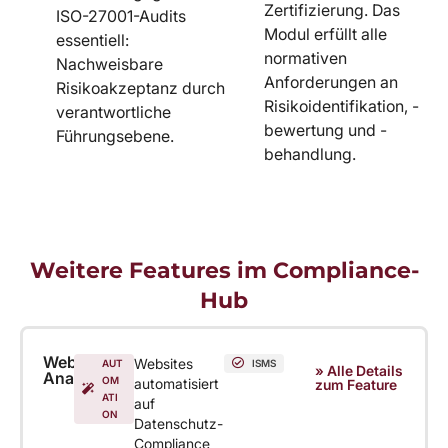
Zertifizierung. Das
ISO-27001-Audits
Modul erfüllt alle
essentiell:
normativen
Nachweisbare
Anforderungen an
Risikoakzeptanz durch
Risikoidentifikation, -
verantwortliche
bewertung und -
Führungsebene.
behandlung.
Weitere Features im Compliance-
Hub
Website
Websites
AUT
ISMS
» Alle Details
Analyse
OM
automatisiert
zum Feature
ATI
auf
ON
Datenschutz-
Compliance