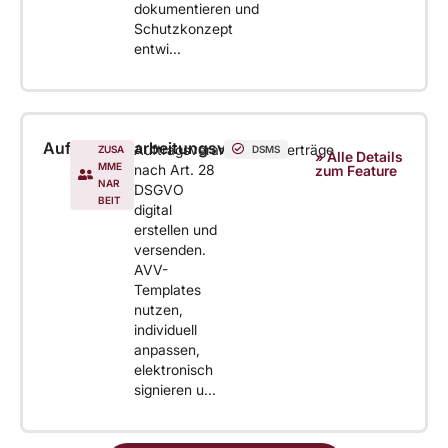
dokumentieren und
Schutzkonzept
entwi...
Auftragsverarbeitungsvertrag
Auftragsverarbeitungsverträge
ZUSA
DSMS
» Alle Details
MME
nach Art. 28
zum Feature
NAR
DSGVO
BEIT
digital
erstellen und
versenden.
AVV-
Templates
nutzen,
individuell
anpassen,
elektronisch
signieren u...