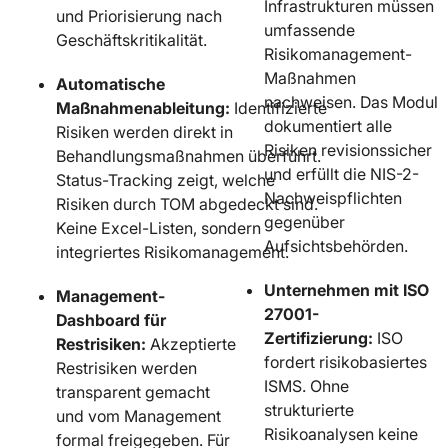
Infrastrukturen müssen
und Priorisierung nach
umfassende
Geschäftskritikalität.
Risikomanagement-
Maßnahmen
Automatische
nachweisen. Das Modul
Maßnahmenableitung:
Identifizierte
dokumentiert alle
Risiken werden direkt in
Risiken revisionssicher
Behandlungsmaßnahmen überführt.
und erfüllt die NIS-2-
Status-Tracking zeigt, welche
Nachweispflichten
Risiken durch TOM abgedeckt sind.
gegenüber
Keine Excel-Listen, sondern
Aufsichtsbehörden.
integriertes Risikomanagement.
Unternehmen mit ISO
Management-
27001-
Dashboard für
Zertifizierung:
ISO
Restrisiken:
Akzeptierte
fordert risikobasiertes
Restrisiken werden
ISMS. Ohne
transparent gemacht
strukturierte
und vom Management
Risikoanalysen keine
formal freigegeben. Für