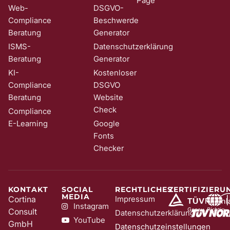
Page
Web-
DSGVO-
Compliance
Beschwerde
Beratung
Generator
ISMS-
Datenschutzerklärung
Beratung
Generator
KI-
Kostenloser
Compliance
DSGVO
Beratung
Website
Check
Compliance
E-Learning
Google
Fonts
Checker
KONTAKT
SOCIAL
RECHTLICHES
ZERTIFIZIERU
MEDIA
Cortina
Impressum
Instagram
Consult
Datenschutzerklärung
YouTube
GmbH
Datenschutzeinstellungen