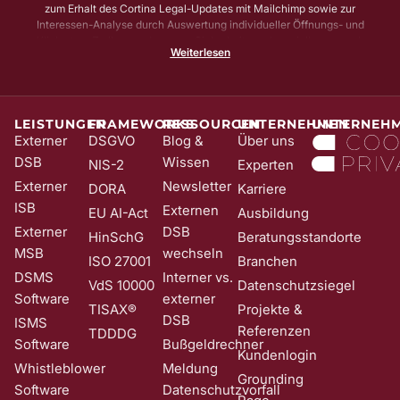
zum Erhalt des Cortina Legal-Updates mit Mailchimp sowie zur
Interessen-Analyse durch Auswertung individueller Öffnungs- und
Klickraten. Zu Ihrer und unserer Sicherheit senden wir Ihnen vorab
Weiterlesen
noch eine E-Mail mit einem Bestätigungs-Link (sog. Double-Opt-In);
die Anmeldung wird erst mit Klick auf diesen Link aktiv. Dadurch
stellen wir sicher, dass kein Unbefugter Sie in unser Newsletter-
System eintragen kann. Sie können Ihre Einwilligung jederzeit mit
Wirkung für die Zukunft und ohne Angabe von Gründen widerrufen;
LEISTUNGEN
FRAMEWORKS
RESSOURCEN
UNTERNEHMEN
UNTERNEH
z. B. durch Klick auf den Abmeldelink am Ende jedes Newsletters.
Externer
DSGVO
Blog &
Über uns
Nähere Informationen zur Verarbeitung Ihrer Daten finden Sie in
DSB
Wissen
NIS-2
Experten
unserer
Date​​​​nschutzerklärung
.
Externer
Newsletter
DORA
Karriere
ISB
Externen
EU AI-Act
Ausbildung
Externer
DSB
HinSchG
Beratungsstandorte
MSB
wechseln
ISO 27001
Branchen
DSMS
Interner vs.
VdS 10000
Datenschutzsiegel
Software
externer
TISAX®
Projekte &
DSB
ISMS
Referenzen
TDDDG
Software
Bußgeldrechner
Kundenlogin
Whistleblower
Meldung
Grounding
Software
Datenschutzvorfall