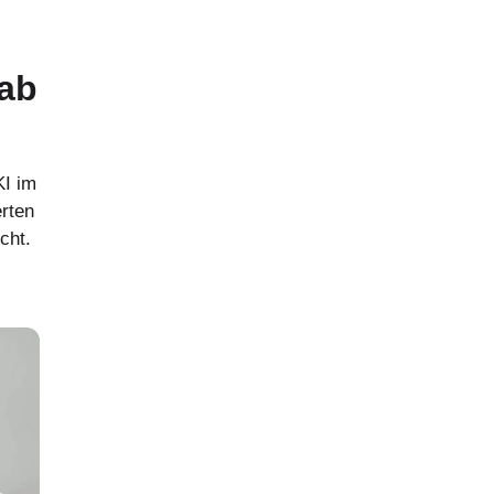
 ab
KI im
erten
cht.