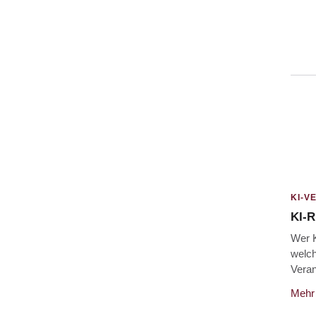
KI-V
KI-R
Wer K
welch
Veran
Mehr 