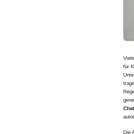
Viel
für 
Unte
trag
Rege
gene
Chat
auto
Die 