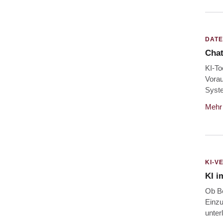
DAT
Chat
KI-To
Vorau
Syste
Mehr 
KI-V
KI i
Ob Be
Einzu
unter