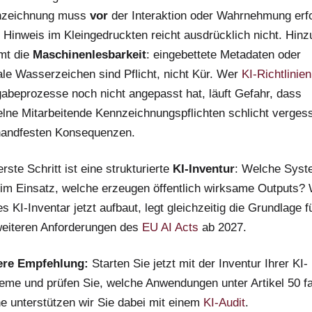
nzeichnung muss
vor
der Interaktion oder Wahrnehmung erf
n Hinweis im Kleingedruckten reicht ausdrücklich nicht. Hinz
mt die
Maschinenlesbarkeit
: eingebettete Metadaten oder
tale Wasserzeichen sind Pflicht, nicht Kür. Wer
KI-Richtlinien
gabeprozesse noch nicht angepasst hat, läuft Gefahr, dass
elne Mitarbeitende Kennzeichnungspflichten schlicht verges
handfesten Konsequenzen.
rste Schritt ist eine strukturierte
KI-Inventur
: Welche Sys
 im Einsatz, welche erzeugen öffentlich wirksame Outputs?
s KI-Inventar jetzt aufbaut, legt gleichzeitig die Grundlage f
weiteren Anforderungen des
EU AI Acts
ab 2027.
ere Empfehlung:
Starten Sie jetzt mit der Inventur Ihrer KI-
eme und prüfen Sie, welche Anwendungen unter Artikel 50 fa
e unterstützen wir Sie dabei mit einem
KI-Audit
.