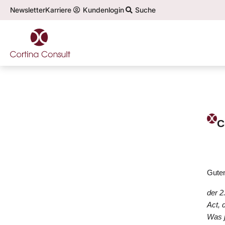
Newsletter
Karriere
Kundenlogin
Suche
C
Guten
der 2
Act, 
Was j