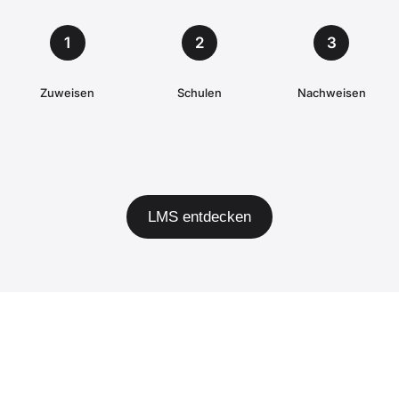
1
2
3
Zuweisen
Schulen
Nachweisen
LMS entdecken