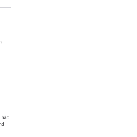
n
hält
nd