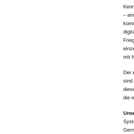
Ken
– ei
kom
digi
Frei
einz
mit 
Der e
sind
diese
die 
Uns
Syst
Gern