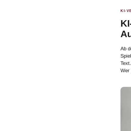
KI-
KI
Au
Ab d
Spie
Text
Wer j