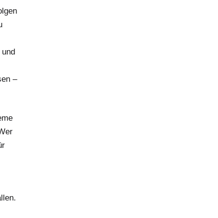
olgen
u
und
sen –
teme
 Wer
ür
llen.