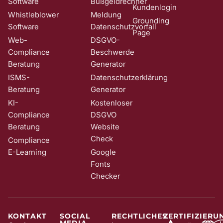
Software
Bußgeldrechner
Kundenlogin
Whistleblower
Meldung
Grounding
Software
Datenschutzvorfall
Page
Web-
DSGVO-
Compliance
Beschwerde
Beratung
Generator
ISMS-
Datenschutzerklärung
Beratung
Generator
KI-
Kostenloser
Compliance
DSGVO
Beratung
Website
Check
Compliance
E-Learning
Google
Fonts
Checker
KONTAKT
SOCIAL
RECHTLICHES
ZERTIFIZIERU
MEDIA