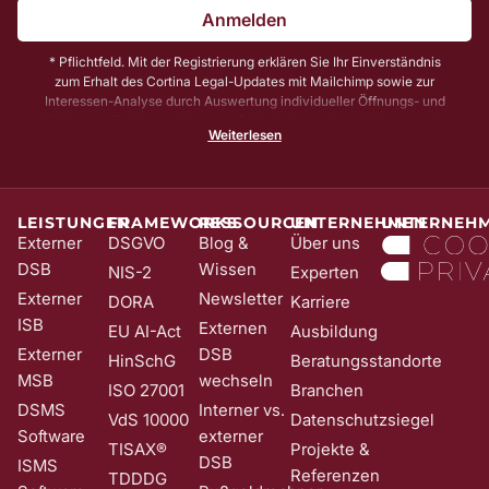
Anmelden
* Pflichtfeld. Mit der Registrierung erklären Sie Ihr Einverständnis
zum Erhalt des Cortina Legal-Updates mit Mailchimp sowie zur
Interessen-Analyse durch Auswertung individueller Öffnungs- und
Klickraten. Zu Ihrer und unserer Sicherheit senden wir Ihnen vorab
Weiterlesen
noch eine E-Mail mit einem Bestätigungs-Link (sog. Double-Opt-In);
die Anmeldung wird erst mit Klick auf diesen Link aktiv. Dadurch
stellen wir sicher, dass kein Unbefugter Sie in unser Newsletter-
System eintragen kann. Sie können Ihre Einwilligung jederzeit mit
Wirkung für die Zukunft und ohne Angabe von Gründen widerrufen;
LEISTUNGEN
FRAMEWORKS
RESSOURCEN
UNTERNEHMEN
UNTERNEH
z. B. durch Klick auf den Abmeldelink am Ende jedes Newsletters.
Externer
DSGVO
Blog &
Über uns
Nähere Informationen zur Verarbeitung Ihrer Daten finden Sie in
DSB
Wissen
NIS-2
Experten
unserer
Date​​​​nschutzerklärung
.
Externer
Newsletter
DORA
Karriere
ISB
Externen
EU AI-Act
Ausbildung
Externer
DSB
HinSchG
Beratungsstandorte
MSB
wechseln
ISO 27001
Branchen
DSMS
Interner vs.
VdS 10000
Datenschutzsiegel
Software
externer
TISAX®
Projekte &
DSB
ISMS
Referenzen
TDDDG