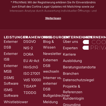
* Pflichtfeld. Mit der Registrierung erklären Sie Ihr Einverständnis
zum Erhalt des Cortina Legal-Updates mit Mailchimp sowie zur
Interessen-Analyse durch Auswertung individueller Öffnungs- und
Klickraten. Zu Ihrer und unserer Sicherheit senden wir Ihnen vorab
Weiterlesen
noch eine E-Mail mit einem Bestätigungs-Link (sog. Double-Opt-In);
die Anmeldung wird erst mit Klick auf diesen Link aktiv. Dadurch
stellen wir sicher, dass kein Unbefugter Sie in unser Newsletter-
System eintragen kann. Sie können Ihre Einwilligung jederzeit mit
Wirkung für die Zukunft und ohne Angabe von Gründen widerrufen;
LEISTUNGEN
FRAMEWORKS
RESSOURCEN
UNTERNEHMEN
UNTERNEH
z. B. durch Klick auf den Abmeldelink am Ende jedes Newsletters.
Externer
DSGVO
Blog &
Über uns
Nähere Informationen zur Verarbeitung Ihrer Daten finden Sie in
DSB
Wissen
NIS-2
Experten
unserer
Date​​​​nschutzerklärung
.
Externer
Newsletter
DORA
Karriere
ISB
Externen
EU AI-Act
Ausbildung
Externer
DSB
HinSchG
Beratungsstandorte
MSB
wechseln
ISO 27001
Branchen
DSMS
Interner vs.
VdS 10000
Datenschutzsiegel
Software
externer
TISAX®
Projekte &
DSB
ISMS
Referenzen
TDDDG
Software
Bußgeldrechner
Kundenlogin
Whistleblower
Meldung
Grounding