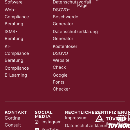
Software
Datenschutzvorfall
Page
Web-
DSGVO-
Compliance
Beschwerde
Beratung
Generator
ISMS-
Datenschutzerklärung
Beratung
Generator
KI-
Kostenloser
Compliance
DSGVO
Beratung
Website
Check
Compliance
E-Learning
Google
Fonts
Checker
KONTAKT
SOCIAL
RECHTLICHES
ZERTIFIZIERU
MEDIA
Cortina
Impressum
Instagram
Consult
Datenschutzerklärung
YouTube