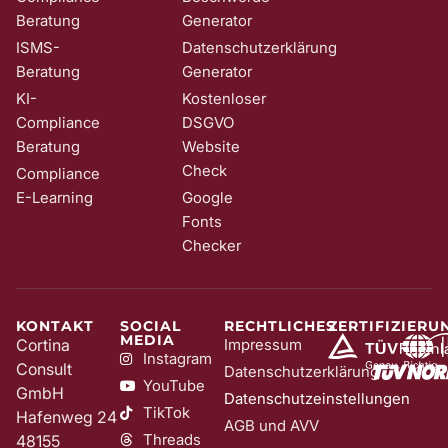
Beratung
Generator
ISMS-
Datenschutzerklärung
Beratung
Generator
KI-
Kostenloser
Compliance
DSGVO
Beratung
Website
Check
Compliance
E-Learning
Google
Fonts
Checker
KONTAKT
SOCIAL
RECHTLICHES
ZERTIFIZIERU
MEDIA
Cortina
Impressum
Instagram
Consult
Datenschutzerklärung
YouTube
GmbH
Datenschutzeinstellungen
TikTok
Hafenweg 24
AGB und AVV
Threads
48155