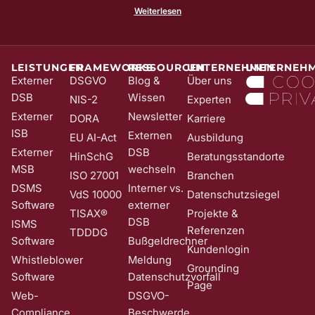
Klickraten. Zu Ihrer und unserer Sicherheit senden wir Ihnen vorab
Weiterlesen
noch eine E-Mail mit einem Bestätigungs-Link (sog. Double-Opt-In);
die Anmeldung wird erst mit Klick auf diesen Link aktiv. Dadurch
stellen wir sicher, dass kein Unbefugter Sie in unser Newsletter-
System eintragen kann. Sie können Ihre Einwilligung jederzeit mit
Wirkung für die Zukunft und ohne Angabe von Gründen widerrufen;
LEISTUNGEN
FRAMEWORKS
RESSOURCEN
UNTERNEHMEN
UNTERNEH
z. B. durch Klick auf den Abmeldelink am Ende jedes Newsletters.
Externer
DSGVO
Blog &
Über uns
Nähere Informationen zur Verarbeitung Ihrer Daten finden Sie in
DSB
Wissen
NIS-2
Experten
unserer
Date​​​​nschutzerklärung
.
Externer
Newsletter
DORA
Karriere
ISB
Externen
EU AI-Act
Ausbildung
Externer
DSB
HinSchG
Beratungsstandorte
MSB
wechseln
ISO 27001
Branchen
DSMS
Interner vs.
VdS 10000
Datenschutzsiegel
Software
externer
TISAX®
Projekte &
DSB
ISMS
Referenzen
TDDDG
Software
Bußgeldrechner
Kundenlogin
Whistleblower
Meldung
Grounding
Software
Datenschutzvorfall
Page
Web-
DSGVO-
Compliance
Beschwerde