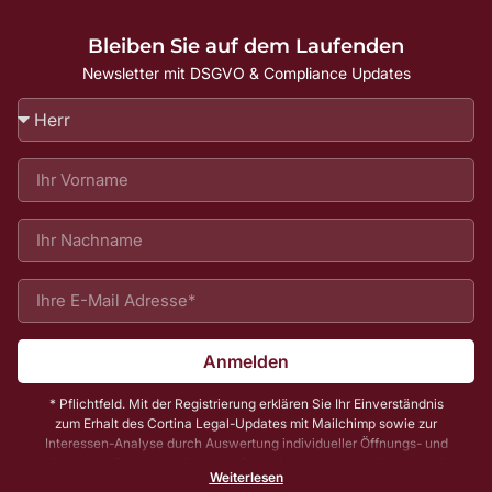
Bleiben Sie auf dem Laufenden
Newsletter mit DSGVO & Compliance Updates
Anmelden
* Pflichtfeld. Mit der Registrierung erklären Sie Ihr Einverständnis
zum Erhalt des Cortina Legal-Updates mit Mailchimp sowie zur
Interessen-Analyse durch Auswertung individueller Öffnungs- und
Klickraten. Zu Ihrer und unserer Sicherheit senden wir Ihnen vorab
Weiterlesen
noch eine E-Mail mit einem Bestätigungs-Link (sog. Double-Opt-In);