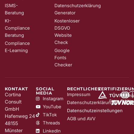
ISMS-
Datenschutzerklärung
Beratung
Generator
KI-
Kostenloser
Compliance
DSGVO
Beratung
Website
Check
Compliance
E-Learning
Google
Fonts
Checker
KONTAKT
SOCIAL
RECHTLICHES
ZERTIFIZIERU
MEDIA
Cortina
Impressum
Instagram
Consult
Datenschutzerklärung
YouTube
GmbH
Datenschutzeinstellungen
TikTok
Hafenweg 24
AGB und AVV
Threads
48155
Münster
LinkedIn