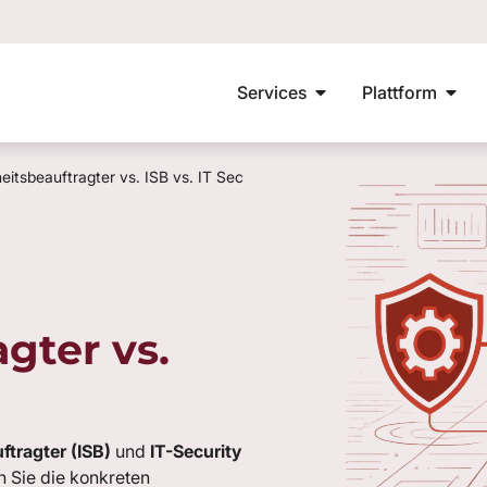
Services
Plattform
mationssicherheitsbeauftragter
ISO 27001
VdS10000
Aufbau ISMS
E-L
eitsbeauftragter vs. ISB vs. IT Sec
agter vs.
ftragter (ISB)
und
IT-Security
n Sie die konkreten