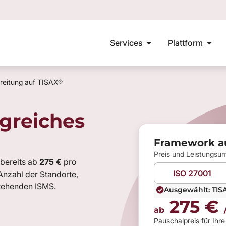
Services
Plattform
mationssicherheitsbeauftragter
ISO 27001
VdS10000
Aufbau ISMS
E-L
reitung auf TISAX®
lgreiches
Framework a
Preis und Leistungsu
bereits ab
275 €
pro
ISO 27001
nzahl der Standorte,
tehenden ISMS.
Ausgewählt: TIS
275 €
ab
Pauschalpreis für Ihr