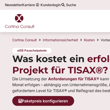
Newsletter
Karriere
Kundenlogin
Suche
Top-Themen in der Informationssicherheit:
Infor
Cortina Consult
Informationssicherheit
Kosten
Vorbe
eISB Pauschalpakete
Was kostet ein
erfo
Projekt für TISAX®?
Die Umsetzung der
Anforderungen für TISAX®
kann 
Monat erfolgen – abhängig von Unternehmensgröße, A
gefordertem Level für TISAX® und Reifegrad des bes
Paketpreis konfigurieren