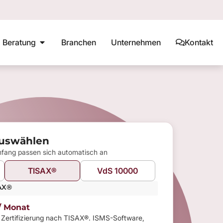
Beratung
Branchen
Unternehmen
Kontakt
earning Cybersecurity
Phishing Awareness
BSI C5 Kriterienkatalog
uswählen
mfang passen sich automatisch an
TISAX®
VdS 10000
AX®
/ Monat
e Zertifizierung nach TISAX®. ISMS-Software,