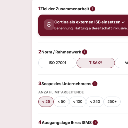
1
Ziel der Zusammenarbeit
i
Cortina als externen ISB einsetzen
✓
Benennung, Haftung & Bereitschaft inklusive.
2
Norm / Rahmenwerk
i
ISO 27001
TISAX®
V
3
Scope des Unternehmens
i
ANZAHL MITARBEITENDE
< 25
< 50
< 100
< 250
250+
4
Ausgangslage Ihres ISMS
i