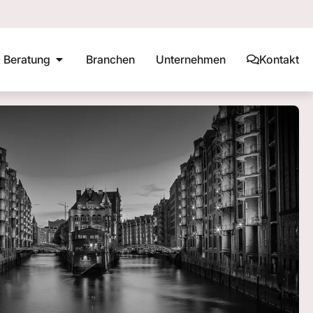
Beratung
Branchen
Unternehmen
Kontakt
earning Cybersecurity
Phishing Awareness
BSI C5 Kriterienkatalog