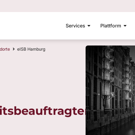
Services
Plattform
mationssicherheitsbeauftragter
ISO 27001
VdS10000
Aufbau ISMS
E-L
dorte
eISB Hamburg
itsbeauftragter