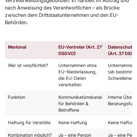
Vertreterweisungsgebunden. Er handelt im Auftrag und
nach Anweisung des Verantwortlichen – als Brücke
zwischen dem Drittstaatunternehmen und den EU-
Behörden.
Merkmal
EU-Vertreter (Art. 27
Datenschutzb
DSGVO)
(Art. 37 DSG
Wer ist verpflichtet?
Unternehmen ohne
Unternehmen 
EU-Niederlassung,
(ab bestimmt
die EU-Daten
Schwellenwer
verarbeiten
Funktion
Kommunikationskanal
Interne Über
für Behörden &
Beratungsfunk
Betroffene
Haftung für Verstöße
Keine Haftung
Keine Haftung
Kombination möglich?
Ja – eine Person
Ja – eine Per