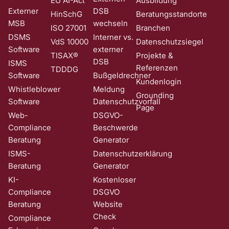
EU AI-Act
Ausbildung
Externer
DSB
HinSchG
Beratungsstandorte
MSB
wechseln
ISO 27001
Branchen
DSMS
Interner vs.
VdS 10000
Datenschutzsiegel
Software
externer
TISAX®
Projekte &
DSB
ISMS
Referenzen
TDDDG
Software
Bußgeldrechner
Kundenlogin
Whistleblower
Meldung
Grounding
Software
Datenschutzvorfall
Page
Web-
DSGVO-
Compliance
Beschwerde
Beratung
Generator
ISMS-
Datenschutzerklärung
Beratung
Generator
KI-
Kostenloser
Compliance
DSGVO
Beratung
Website
Check
Compliance