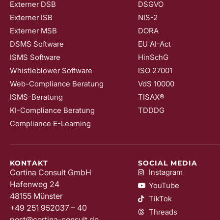
Externer DSB
DSGVO
Externer ISB
NIS-2
Externer MSB
DORA
DSMS Software
EU AI-Act
ISMS Software
HinSchG
Whistleblower Software
ISO 27001
Web-Compliance Beratung
VdS 10000
ISMS-Beratung
TISAX®
KI-Compliance Beratung
TDDDG
Compliance E-Learning
KONTAKT
SOCIAL MEDIA
Cortina Consult GmbH
Instagram
Hafenweg 24
YouTube
48155 Münster
TikTok
+49 251 952037 – 40
Threads
post@cortina-consult.de