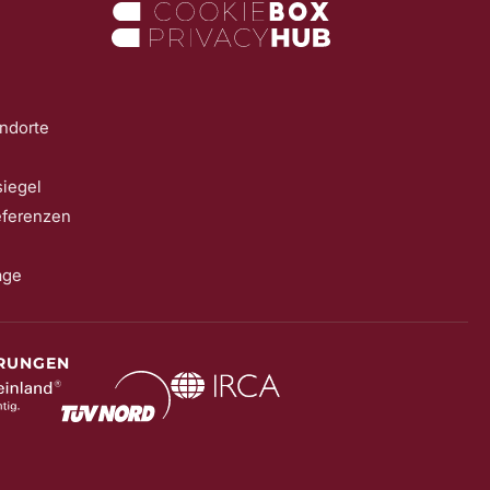
ndorte
iegel
eferenzen
age
ERUNGEN