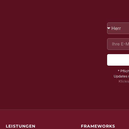
* Pflic
Updates m
Klickr
Bestäti
Dadurch s
könne
widerrufe
LEISTUNGEN
FRAMEWORKS