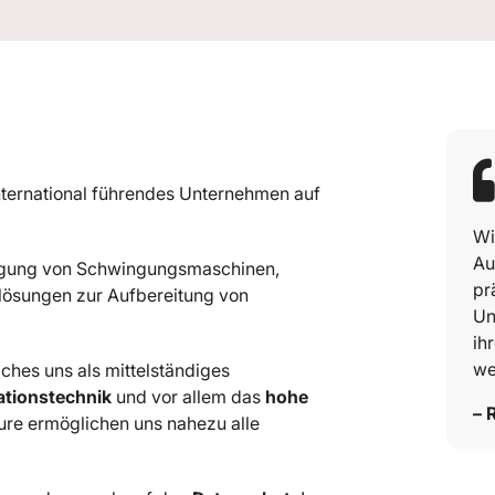
international führendes Unternehmen auf
Wi
Au
tigung von Schwingungsmaschinen,
pr
lösungen zur Aufbereitung von
Un
ih
we
ches uns als mittelständiges
ationstechnik
und vor allem das
hohe
– 
ure ermöglichen uns nahezu alle