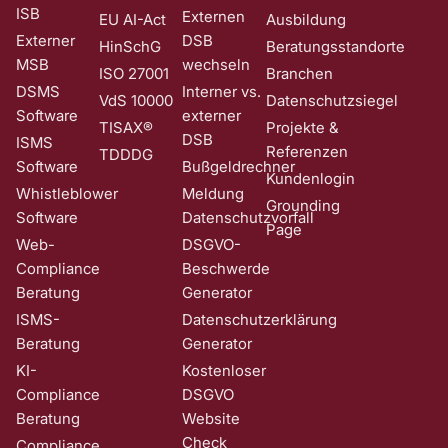
ISB
Externen
EU AI-Act
Ausbildung
Externer
DSB
HinSchG
Beratungsstandorte
MSB
wechseln
ISO 27001
Branchen
DSMS
Interner vs.
VdS 10000
Datenschutzsiegel
Software
externer
TISAX®
Projekte &
DSB
ISMS
Referenzen
TDDDG
Software
Bußgeldrechner
Kundenlogin
Whistleblower
Meldung
Grounding
Software
Datenschutzvorfall
Page
Web-
DSGVO-
Compliance
Beschwerde
Beratung
Generator
ISMS-
Datenschutzerklärung
Beratung
Generator
KI-
Kostenloser
Compliance
DSGVO
Beratung
Website
Check
Compliance