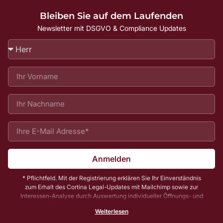
Bleiben Sie auf dem Laufenden
Newsletter mit DSGVO & Compliance Updates
Anmelden
* Pflichtfeld. Mit der Registrierung erklären Sie Ihr Einverständnis
zum Erhalt des Cortina Legal-Updates mit Mailchimp sowie zur
Interessen-Analyse durch Auswertung individueller Öffnungs- und
Klickraten. Zu Ihrer und unserer Sicherheit senden wir Ihnen vorab
Weiterlesen
noch eine E-Mail mit einem Bestätigungs-Link (sog. Double-Opt-In);
die Anmeldung wird erst mit Klick auf diesen Link aktiv. Dadurch