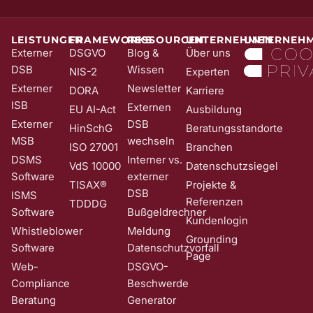
stellen wir sicher, dass kein Unbefugter Sie in unser Newsletter-
System eintragen kann. Sie können Ihre Einwilligung jederzeit mit
Wirkung für die Zukunft und ohne Angabe von Gründen widerrufen;
LEISTUNGEN
FRAMEWORKS
RESSOURCEN
UNTERNEHMEN
UNTERNEH
z. B. durch Klick auf den Abmeldelink am Ende jedes Newsletters.
Externer
DSGVO
Blog &
Über uns
Nähere Informationen zur Verarbeitung Ihrer Daten finden Sie in
DSB
Wissen
NIS-2
Experten
unserer
Date​​​​nschutzerklärung
.
Externer
Newsletter
DORA
Karriere
ISB
Externen
EU AI-Act
Ausbildung
Externer
DSB
HinSchG
Beratungsstandorte
MSB
wechseln
ISO 27001
Branchen
DSMS
Interner vs.
VdS 10000
Datenschutzsiegel
Software
externer
TISAX®
Projekte &
DSB
ISMS
Referenzen
TDDDG
Software
Bußgeldrechner
Kundenlogin
Whistleblower
Meldung
Grounding
Software
Datenschutzvorfall
Page
Web-
DSGVO-
Compliance
Beschwerde
Beratung
Generator