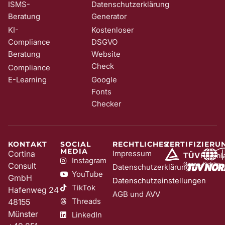
ISMS-
Datenschutzerklärung
Beratung
Generator
KI-
Kostenloser
Compliance
DSGVO
Beratung
Website
Check
Compliance
E-Learning
Google
Fonts
Checker
KONTAKT
SOCIAL
RECHTLICHES
ZERTIFIZIERU
MEDIA
Cortina
Impressum
Instagram
Consult
Datenschutzerklärung
YouTube
GmbH
Datenschutzeinstellungen
TikTok
Hafenweg 24
AGB und AVV
Threads
48155
Münster
LinkedIn