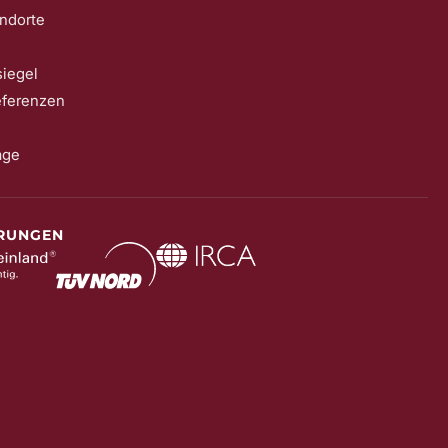
ndorte
iegel
eferenzen
age
ERUNGEN