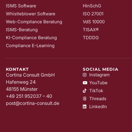
ISMS Software
HinSchG
Whistleblower Software
ISO 27001
Web-Compliance Beratung
VdS 10000
ISMS-Beratung
TISAX®
KI-Compliance Beratung
TDDDG
Compliance E-Learning
KONTAKT
SOCIAL MEDIA
Cortina Consult GmbH
Instagram
Hafenweg 24
YouTube
48155 Münster
TikTok
+49 251 952037 – 40
Threads
post@cortina-consult.de
LinkedIn