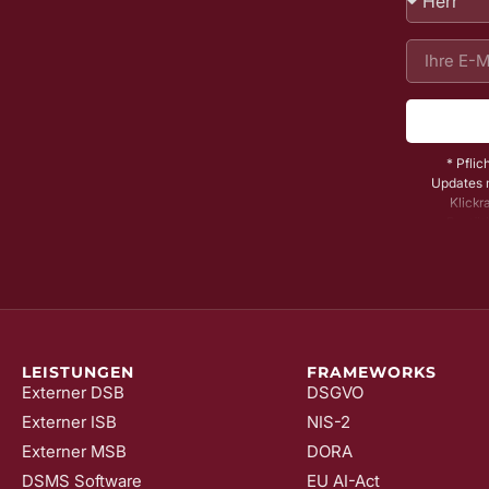
* Pflic
Updates m
Klickr
Bestäti
Dadurch s
könne
widerrufe
LEISTUNGEN
FRAMEWORKS
Externer DSB
DSGVO
Externer ISB
NIS-2
Externer MSB
DORA
DSMS Software
EU AI-Act