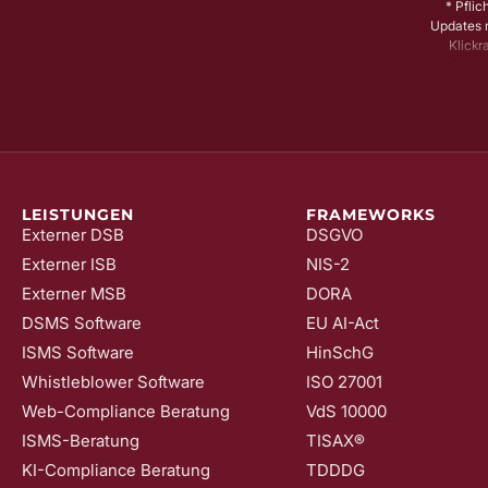
* Pflic
Updates m
Klickr
Bestäti
Dadurch s
könne
widerrufe
LEISTUNGEN
FRAMEWORKS
Externer DSB
DSGVO
Externer ISB
NIS-2
Externer MSB
DORA
DSMS Software
EU AI-Act
ISMS Software
HinSchG
Whistleblower Software
ISO 27001
Web-Compliance Beratung
VdS 10000
ISMS-Beratung
TISAX®
KI-Compliance Beratung
TDDDG