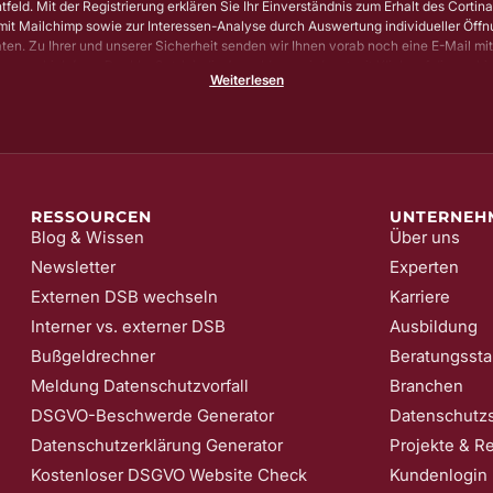
htfeld. Mit der Registrierung erklären Sie Ihr Einverständnis zum Erhalt des Cortin
it Mailchimp sowie zur Interessen-Analyse durch Auswertung individueller Öff
aten. Zu Ihrer und unserer Sicherheit senden wir Ihnen vorab noch eine E-Mail mi
gungs-Link (sog. Double-Opt-In); die Anmeldung wird erst mit Klick auf diesen Lin
Weiterlesen
tellen wir sicher, dass kein Unbefugter Sie in unser Newsletter-System eintragen
n Ihre Einwilligung jederzeit mit Wirkung für die Zukunft und ohne Angabe von G
n; z. B. durch Klick auf den Abmeldelink am Ende jedes Newsletters. Nähere Inf
zur Verarbeitung Ihrer Daten finden Sie in unserer
Date​​​​nschutzerklärung
.
RESSOURCEN
UNTERNEH
Blog & Wissen
Über uns
Newsletter
Experten
Externen DSB wechseln
Karriere
Interner vs. externer DSB
Ausbildung
Bußgeldrechner
Beratungssta
Meldung Datenschutzvorfall
Branchen
DSGVO-Beschwerde Generator
Datenschutzs
Datenschutzerklärung Generator
Projekte & R
Kostenloser DSGVO Website Check
Kundenlogin