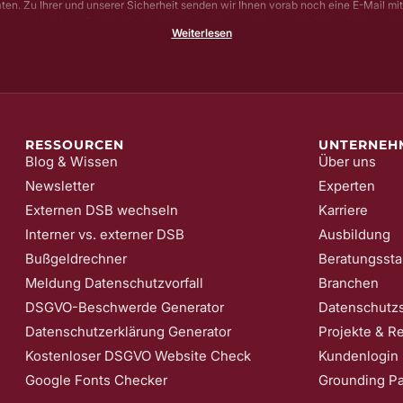
aten. Zu Ihrer und unserer Sicherheit senden wir Ihnen vorab noch eine E-Mail mi
gungs-Link (sog. Double-Opt-In); die Anmeldung wird erst mit Klick auf diesen Lin
Weiterlesen
tellen wir sicher, dass kein Unbefugter Sie in unser Newsletter-System eintragen
n Ihre Einwilligung jederzeit mit Wirkung für die Zukunft und ohne Angabe von G
n; z. B. durch Klick auf den Abmeldelink am Ende jedes Newsletters. Nähere Inf
zur Verarbeitung Ihrer Daten finden Sie in unserer
Date​​​​nschutzerklärung
.
RESSOURCEN
UNTERNEH
Blog & Wissen
Über uns
Newsletter
Experten
Externen DSB wechseln
Karriere
Interner vs. externer DSB
Ausbildung
Bußgeldrechner
Beratungssta
Meldung Datenschutzvorfall
Branchen
DSGVO-Beschwerde Generator
Datenschutzs
Datenschutzerklärung Generator
Projekte & R
Kostenloser DSGVO Website Check
Kundenlogin
Google Fonts Checker
Grounding P