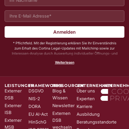
Anmelden
* Pflichtfeld. Mit der Registrierung erklären Sie Ihr Einverständnis
zum Erhalt des Cortina Legal-Updates mit Mailchimp sowie zur
Interessen-Analyse durch Auswertung individueller Öffnungs- und
Klickraten. Zu Ihrer und unserer Sicherheit senden wir Ihnen vorab
Weiterlesen
noch eine E-Mail mit einem Bestätigungs-Link (sog. Double-Opt-In);
die Anmeldung wird erst mit Klick auf diesen Link aktiv. Dadurch
stellen wir sicher, dass kein Unbefugter Sie in unser Newsletter-
System eintragen kann. Sie können Ihre Einwilligung jederzeit mit
Wirkung für die Zukunft und ohne Angabe von Gründen widerrufen;
LEISTUNGEN
FRAMEWORKS
RESSOURCEN
UNTERNEHMEN
UNTERNEH
z. B. durch Klick auf den Abmeldelink am Ende jedes Newsletters.
Externer
DSGVO
Blog &
Über uns
Nähere Informationen zur Verarbeitung Ihrer Daten finden Sie in
DSB
Wissen
NIS-2
Experten
unserer
Date​​​​nschutzerklärung
.
Externer
Newsletter
DORA
Karriere
ISB
Externen
EU AI-Act
Ausbildung
Externer
DSB
HinSchG
Beratungsstandorte
MSB
wechseln