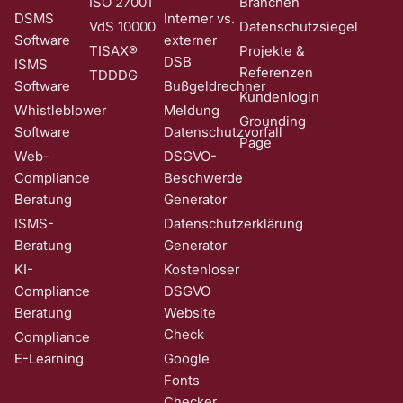
ISO 27001
Branchen
DSMS
Interner vs.
VdS 10000
Datenschutzsiegel
Software
externer
TISAX®
Projekte &
DSB
ISMS
Referenzen
TDDDG
Software
Bußgeldrechner
Kundenlogin
Whistleblower
Meldung
Grounding
Software
Datenschutzvorfall
Page
Web-
DSGVO-
Compliance
Beschwerde
Beratung
Generator
ISMS-
Datenschutzerklärung
Beratung
Generator
KI-
Kostenloser
Compliance
DSGVO
Beratung
Website
Check
Compliance
E-Learning
Google
Fonts
Checker