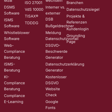
MSB
wechseln
ISO 27001
Branchen
DSMS
Interner vs.
VdS 10000
Datenschutzsiegel
Software
externer
TISAX®
Projekte &
DSB
ISMS
Referenzen
TDDDG
Software
Bußgeldrechner
Kundenlogin
Whistleblower
Meldung
Grounding
Software
Datenschutzvorfall
Page
Web-
DSGVO-
Compliance
Beschwerde
Beratung
Generator
ISMS-
Datenschutzerklärung
Beratung
Generator
KI-
Kostenloser
Compliance
DSGVO
Beratung
Website
Check
Compliance
E-Learning
Google
Fonts