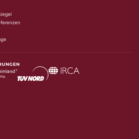
iegel
eferenzen
age
ERUNGEN