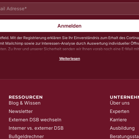
Anmelden
htfeld. Mit der Registrierung erklären Sie Ihr Einverständnis zum Erhalt des Cortin
it Mailchimp sowie zur Interessen-Analyse durch Auswertung individueller Öff
aten. Zu Ihrer und unserer Sicherheit senden wir Ihnen vorab noch eine E-Mail mi
gungs-Link (sog. Double-Opt-In); die Anmeldung wird erst mit Klick auf diesen Lin
Weiterlesen
tellen wir sicher, dass kein Unbefugter Sie in unser Newsletter-System eintragen
n Ihre Einwilligung jederzeit mit Wirkung für die Zukunft und ohne Angabe von G
n; z. B. durch Klick auf den Abmeldelink am Ende jedes Newsletters. Nähere Inf
zur Verarbeitung Ihrer Daten finden Sie in unserer
Date​​​​nschutzerklärung
.
RESSOURCEN
UNTERNEH
Blog & Wissen
Über uns
Newsletter
Experten
Externen DSB wechseln
Karriere
Interner vs. externer DSB
Ausbildung
Bußgeldrechner
Beratungssta