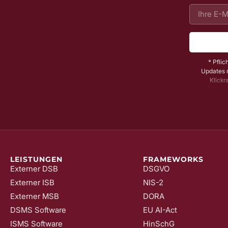
* Pflic
Updates m
Klickr
Bestäti
Dadurch s
könne
widerrufe
LEISTUNGEN
FRAMEWORKS
Externer DSB
DSGVO
Externer ISB
NIS-2
Externer MSB
DORA
DSMS Software
EU AI-Act
ISMS Software
HinSchG