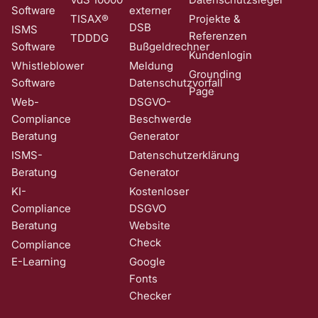
Software
externer
TISAX®
Projekte &
DSB
ISMS
Referenzen
TDDDG
Software
Bußgeldrechner
Kundenlogin
Whistleblower
Meldung
Grounding
Software
Datenschutzvorfall
Page
Web-
DSGVO-
Compliance
Beschwerde
Beratung
Generator
ISMS-
Datenschutzerklärung
Beratung
Generator
KI-
Kostenloser
Compliance
DSGVO
Beratung
Website
Check
Compliance
E-Learning
Google
Fonts
Checker